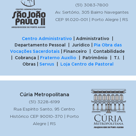
(51) 3083-7800
Av. Sertório, 305 Bairro Navegantes
CEP 91.020-001 | Porto Alegre | RS
Centro Administrativo
| Administrativo |
Departamento Pessoal | Jurídico |
Pia Obra das
Vocações Sacerdotais
| Financeiro | Contabilidade
| Cobrança |
Fraterno Auxílio
| Patrimônio | T.I. |
Obras |
Servus
|
Loja Centro de Pastoral
Cúria Metropolitana
(51) 3228-6199
Rua Espírito Santo, 95 Centro
Histórico CEP 90010-370 | Porto
Alegre | RS