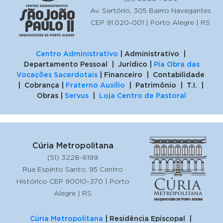
Av. Sertório, 305 Bairro Navegantes
CEP 91.020-001 | Porto Alegre | RS
Centro Administrativo
| Administrativo |
Departamento Pessoal | Jurídico |
Pia Obra das
Vocações Sacerdotais
| Financeiro | Contabilidade
| Cobrança |
Fraterno Auxílio
| Patrimônio | T.I. |
Obras |
Servus
|
Loja Centro de Pastoral
Cúria Metropolitana
(51) 3228-6199
Rua Espírito Santo, 95 Centro
Histórico CEP 90010-370 | Porto
Alegre | RS
Cúria Metropolitana
| Residência Episcopal |